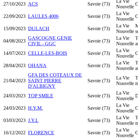
La Vie
27/10/2023
ACS
Savoie (73)
C
Nouvelle
La Vie
22/09/2023
LAULES 4006
Savoie (73)
C
Nouvelle
La Vie
M
15/09/2023
DULACH
Savoie (73)
Nouvelle
s
GASCOGNE GENIE
La Vie
T
04/08/2023
Savoie (73)
CIVIL - GGC
Nouvelle
a
La Vie
14/07/2023
CELLE-LES-BOIS
Savoie (73)
C
Nouvelle
La Vie
T
28/04/2023
OHANA
Savoie (73)
Nouvelle
a
GFA DES COTEAUX DE
La Vie
T
21/04/2023
SAINT PIERRE
Savoie (73)
Nouvelle
m
D'ALBIGNY
La Vie
24/03/2023
TOP SMILE
Savoie (73)
D
Nouvelle
La Vie
24/03/2023
H.Y.M.
Savoie (73)
C
Nouvelle
La Vie
T
03/03/2023
J.Y.L
Savoie (73)
Nouvelle
m
La Vie
16/12/2022
FLORENCE
Savoie (73)
C
Nouvelle