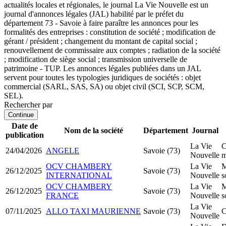
actualités locales et régionales, le journal La Vie Nouvelle est un
journal d'annonces légales (JAL) habilité par le préfet du
département 73 - Savoie à faire paraître les annonces pour les
formalités des entreprises : constitution de société ; modification de
gérant / président ; changement du montant de capital social ;
renouvellement de commissaire aux comptes ; radiation de la société
; modification de siège social ; transmission universelle de
patrimoine - TUP. Les annonces légales publiées dans un JAL
servent pour toutes les typologies juridiques de sociétés : objet
commercial (SARL, SAS, SA) ou objet civil (SCI, SCP, SCM,
SEL).
Rechercher par
Continue
Date de
Nom de la société
Département
Journal
publication
La Vie
C
24/04/2026
ANGELE
Savoie (73)
Nouvelle
m
OCV CHAMBERY
La Vie
M
26/12/2025
Savoie (73)
INTERNATIONAL
Nouvelle
s
OCV CHAMBERY
La Vie
M
26/12/2025
Savoie (73)
FRANCE
Nouvelle
s
La Vie
07/11/2025
ALLO TAXI MAURIENNE
Savoie (73)
C
Nouvelle