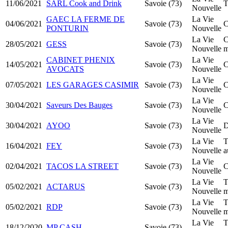
11/06/2021
SARL Cook and Drink
Savoie (73)
T
Nouvelle
GAEC LA FERME DE
La Vie
04/06/2021
Savoie (73)
C
PONTURIN
Nouvelle
La Vie
C
28/05/2021
GESS
Savoie (73)
Nouvelle
m
CABINET PHENIX
La Vie
14/05/2021
Savoie (73)
C
AVOCATS
Nouvelle
La Vie
07/05/2021
LES GARAGES CASIMIR
Savoie (73)
C
Nouvelle
La Vie
30/04/2021
Saveurs Des Bauges
Savoie (73)
C
Nouvelle
La Vie
30/04/2021
AYOO
Savoie (73)
D
Nouvelle
La Vie
T
16/04/2021
FEY
Savoie (73)
Nouvelle
a
La Vie
02/04/2021
TACOS LA STREET
Savoie (73)
C
Nouvelle
La Vie
T
05/02/2021
ACTARUS
Savoie (73)
Nouvelle
m
La Vie
T
05/02/2021
RDP
Savoie (73)
Nouvelle
m
La Vie
T
18/12/2020
MP CASH
Savoie (73)