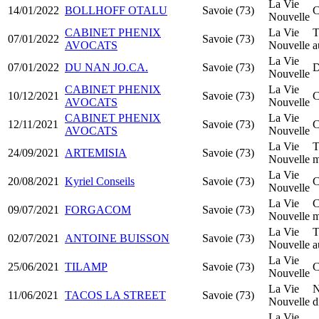
La Vie
14/01/2022
BOLLHOFF OTALU
Savoie (73)
C
Nouvelle
CABINET PHENIX
La Vie
T
07/01/2022
Savoie (73)
AVOCATS
Nouvelle
a
La Vie
07/01/2022
DU NAN JO.CA.
Savoie (73)
D
Nouvelle
CABINET PHENIX
La Vie
10/12/2021
Savoie (73)
C
AVOCATS
Nouvelle
CABINET PHENIX
La Vie
12/11/2021
Savoie (73)
C
AVOCATS
Nouvelle
La Vie
T
24/09/2021
ARTEMISIA
Savoie (73)
Nouvelle
m
La Vie
20/08/2021
Kyriel Conseils
Savoie (73)
C
Nouvelle
La Vie
C
09/07/2021
FORGACOM
Savoie (73)
Nouvelle
m
La Vie
T
02/07/2021
ANTOINE BUISSON
Savoie (73)
Nouvelle
a
La Vie
25/06/2021
TILAMP
Savoie (73)
C
Nouvelle
La Vie
N
11/06/2021
TACOS LA STREET
Savoie (73)
Nouvelle
d
La Vie