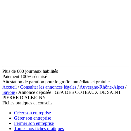
Plus de 600 journaux habilités
Paiement 100% sécurisé
Attestation de parution pour le greffe immédiate et gratuite
Accueil
/
Consulter les annonces légales
/
Auvergne-Rhône-Alpes
/
Savoie
/ Annonce déposée : GFA DES COTEAUX DE SAINT
PIERRE D'ALBIGNY
Fiches pratiques et conseils
Créer son entreprise
Gérer son entreprise
Fermer son entreprise
Toutes nos fiches pratiques