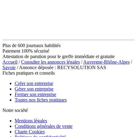
Plus de 600 journaux habilités
Paiement 100% sécurisé
Attestation de parution pour le greffe immédiate et gratuite
Accueil
/
Consulter les annonces légales
/
Auvergne-Rhône-Alpes
/
Savoie
/ Annonce déposée : RECYSOLUTION SAS
Fiches pratiques et conseils
Créer son entreprise
Gérer son entreprise
Fermer son entreprise
Toutes nos fiches pratiques
Notre société
Mentions légales
Conditions générales de vente
Charte Cookies