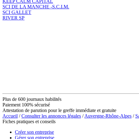
KEEP CALM CAPITAL
SCI DE LA MANCHE -S.C.I.M.
SCI GALLET
RIVER SP
Plus de 600 journaux habilités
Paiement 100% sécurisé
Attestation de parution pour le greffe immédiate et gratuite
Accueil
/
Consulter les annonces légales
/
Auvergne-Rhône-Alpes
/
S
Fiches pratiques et conseils
Créer son entreprise
Gérer son entreprise