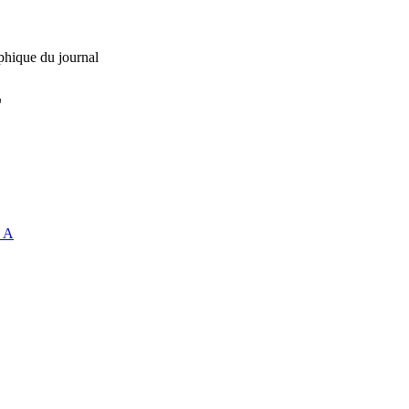
phique du journal
L
 A