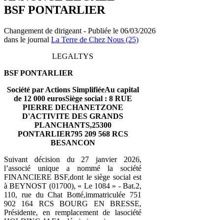
BSF PONTARLIER
Changement de dirigeant - Publiée le 06/03/2026
dans le journal
La Terre de Chez Nous (25)
LEGALTYS
BSF PONTARLIER
Société par Actions Simplifiée
Au capital
de 12 000 euros
Siège social : 8 RUE
PIERRE DECHANET
ZONE
D'ACTIVITE DES GRANDS
PLANCHANTS,25300
PONTARLIER
795 209 568 RCS
BESANCON
Suivant décision du 27 janvier 2026,
l’associé unique a nommé la société
FINANCIERE BSF,dont le siège social est
à BEYNOST (01700), « Le 1084 » - Bat.2,
110, rue du Chat Botté,immatriculée 751
902 164 RCS BOURG EN BRESSE,
Présidente, en remplacement de lasociété