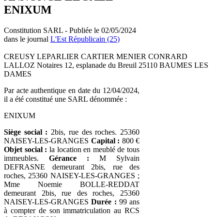
ENIXUM
Constitution SARL - Publiée le 02/05/2024
dans le journal
L'Est Républicain (25)
CREUSY LEPARLIER CARTIER MENIER CONRARD
LALLOZ Notaires 12, esplanade du Breuil 25110 BAUMES LES
DAMES
Par acte authentique en date du 12/04/2024,
il a été constitué une SARL dénommée :
ENIXUM
Siège social :
2bis, rue des roches. 25360
NAISEY-LES-GRANGES
Capital :
800 €
Objet social :
la location en meublé de tous
immeubles.
Gérance :
M Sylvain
DEFRASNE demeurant 2bis, rue des
roches, 25360 NAISEY-LES-GRANGES ;
Mme Noemie BOLLE-REDDAT
demeurant 2bis, rue des roches, 25360
NAISEY-LES-GRANGES
Durée :
99 ans
à compter de son immatriculation au RCS