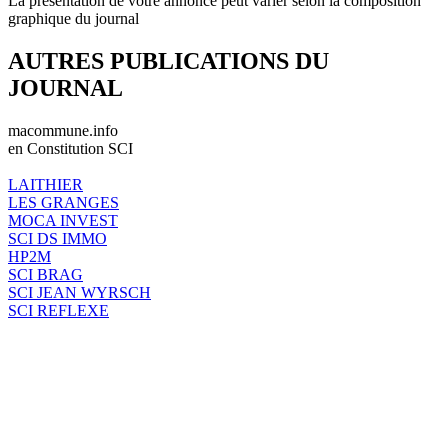
La présentation de votre annonce peut varier selon la composition
graphique du journal
AUTRES PUBLICATIONS DU
JOURNAL
macommune.info
en Constitution SCI
LAITHIER
LES GRANGES
MOCA INVEST
SCI DS IMMO
HP2M
SCI BRAG
SCI JEAN WYRSCH
SCI REFLEXE