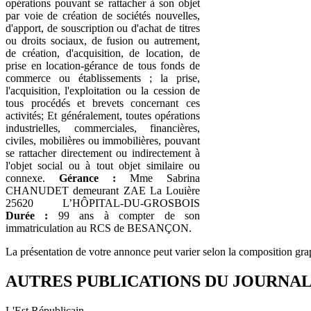
opérations pouvant se rattacher à son objet
par voie de création de sociétés nouvelles,
d'apport, de souscription ou d'achat de titres
ou droits sociaux, de fusion ou autrement,
de création, d'acquisition, de location, de
prise en location-gérance de tous fonds de
commerce ou établissements ; la prise,
l'acquisition, l'exploitation ou la cession de
tous procédés et brevets concernant ces
activités; Et généralement, toutes opérations
industrielles, commerciales, financières,
civiles, mobilières ou immobilières, pouvant
se rattacher directement ou indirectement à
l'objet social ou à tout objet similaire ou
connexe.
Gérance :
Mme Sabrina
CHANUDET demeurant ZAE La Louière
25620 L’HÔPITAL-DU-GROSBOIS
Durée :
99 ans à compter de son
immatriculation au RCS de BESANÇON.
La présentation de votre annonce peut varier selon la composition gra
AUTRES PUBLICATIONS DU JOURNA
L'Est Républicain