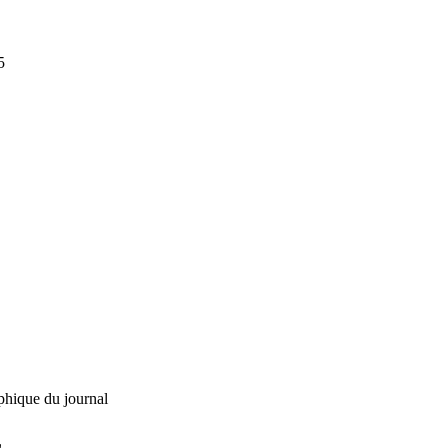
5
phique du journal
L