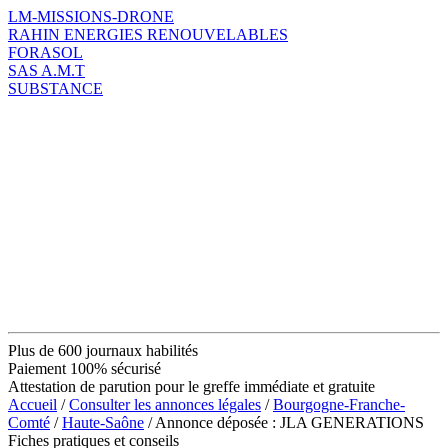
LM-MISSIONS-DRONE
RAHIN ENERGIES RENOUVELABLES
FORASOL
SAS A.M.T
SUBSTANCE
Plus de 600 journaux habilités
Paiement 100% sécurisé
Attestation de parution pour le greffe immédiate et gratuite
Accueil
/
Consulter les annonces légales
/
Bourgogne-Franche-
Comté
/
Haute-Saône
/ Annonce déposée : JLA GENERATIONS
Fiches pratiques et conseils