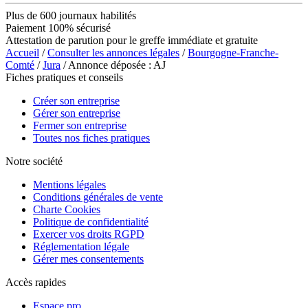
Plus de 600 journaux habilités
Paiement 100% sécurisé
Attestation de parution pour le greffe immédiate et gratuite
Accueil
/
Consulter les annonces légales
/
Bourgogne-Franche-
Comté
/
Jura
/ Annonce déposée : AJ
Fiches pratiques et conseils
Créer son entreprise
Gérer son entreprise
Fermer son entreprise
Toutes nos fiches pratiques
Notre société
Mentions légales
Conditions générales de vente
Charte Cookies
Politique de confidentialité
Exercer vos droits RGPD
Réglementation légale
Gérer mes consentements
Accès rapides
Espace pro