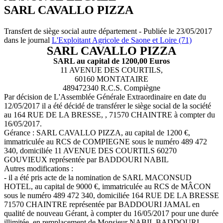
SARL CAVALLO PIZZA
Transfert de siège social autre département - Publiée le 23/05/2017
dans le journal
L'Exploitant Agricole de Saone et Loire (71)
SARL CAVALLO PIZZA
SARL au capital de 1200,00 Euros
11 AVENUE DES COURTILS,
60160 MONTATAIRE
489472340 R.C.S. Compiègne
Par décision de L'Assemblée Générale Extraordinaire en date du
12/05/2017 il a été décidé de transférer le siège social de la société
au 164 RUE DE LA BRESSE, , 71570 CHAINTRE à compter du
16/05/2017.
Gérance : SARL CAVALLO PIZZA, au capital de 1200 €,
immatriculée au RCS de COMPIEGNE sous le numéro 489 472
340, domiciliée 11 AVENUE DES COURTILS 60270
GOUVIEUX représentée par BADDOURI NABIL
Autres modifications :
- il a été pris acte de la nomination de SARL MACONSUD
HOTEL, au capital de 9000 €, immatriculée au RCS de MÂCON
sous le numéro 489 472 340, domiciliée 164 RUE DE LA BRESSE
71570 CHAINTRE représentée par BADDOURI JAMAL en
qualité de nouveau Gérant, à compter du 16/05/2017 pour une durée
illimitée, en remplacement de Monsieur NABIL BADDOURI,