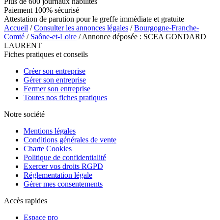
Plus de 600 journaux habilités
Paiement 100% sécurisé
Attestation de parution pour le greffe immédiate et gratuite
Accueil
/
Consulter les annonces légales
/
Bourgogne-Franche-
Comté
/
Saône-et-Loire
/ Annonce déposée : SCEA GONDARD
LAURENT
Fiches pratiques et conseils
Créer son entreprise
Gérer son entreprise
Fermer son entreprise
Toutes nos fiches pratiques
Notre société
Mentions légales
Conditions générales de vente
Charte Cookies
Politique de confidentialité
Exercer vos droits RGPD
Réglementation légale
Gérer mes consentements
Accès rapides
Espace pro