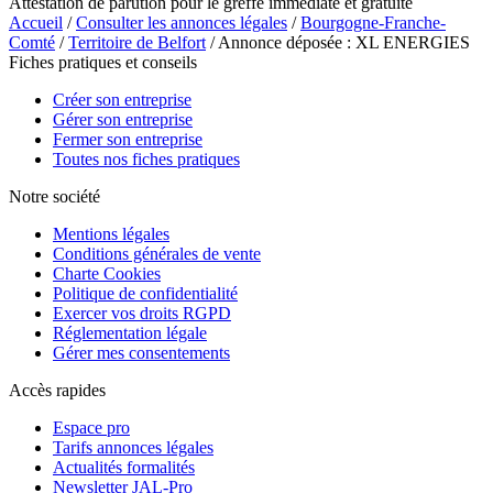
Attestation de parution pour le greffe immédiate et gratuite
Accueil
/
Consulter les annonces légales
/
Bourgogne-Franche-
Comté
/
Territoire de Belfort
/ Annonce déposée : XL ENERGIES
Fiches pratiques et conseils
Créer son entreprise
Gérer son entreprise
Fermer son entreprise
Toutes nos fiches pratiques
Notre société
Mentions légales
Conditions générales de vente
Charte Cookies
Politique de confidentialité
Exercer vos droits RGPD
Réglementation légale
Gérer mes consentements
Accès rapides
Espace pro
Tarifs annonces légales
Actualités formalités
Newsletter JAL-Pro