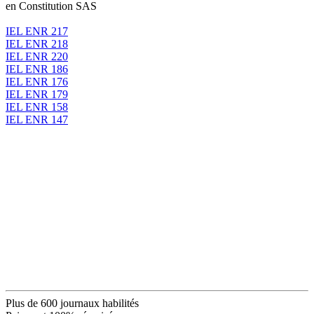
en Constitution SAS
IEL ENR 217
IEL ENR 218
IEL ENR 220
IEL ENR 186
IEL ENR 176
IEL ENR 179
IEL ENR 158
IEL ENR 147
Plus de 600 journaux habilités