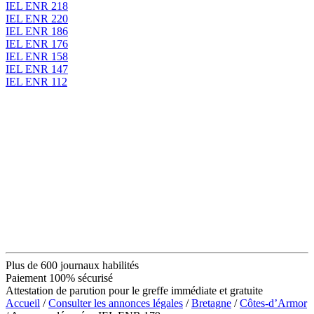
IEL ENR 218
IEL ENR 220
IEL ENR 186
IEL ENR 176
IEL ENR 158
IEL ENR 147
IEL ENR 112
Plus de 600 journaux habilités
Paiement 100% sécurisé
Attestation de parution pour le greffe immédiate et gratuite
Accueil
/
Consulter les annonces légales
/
Bretagne
/
Côtes-d’Armor