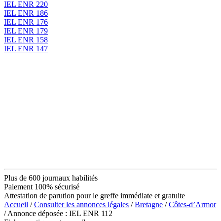
IEL ENR 220
IEL ENR 186
IEL ENR 176
IEL ENR 179
IEL ENR 158
IEL ENR 147
Plus de 600 journaux habilités
Paiement 100% sécurisé
Attestation de parution pour le greffe immédiate et gratuite
Accueil
/
Consulter les annonces légales
/
Bretagne
/
Côtes-d’Armor
/ Annonce déposée : IEL ENR 112