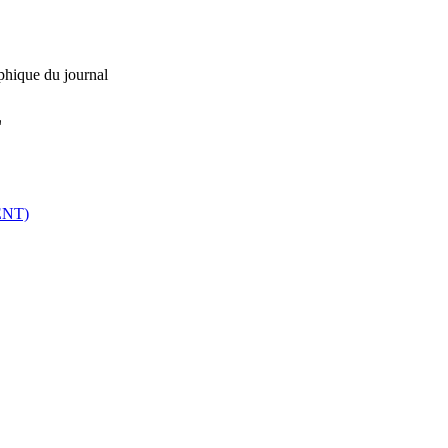
phique du journal
L
ENT)