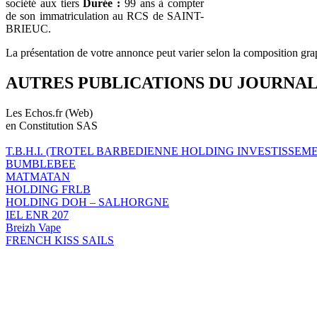
société aux tiers
Durée :
99 ans à compter
de son immatriculation au RCS de SAINT-
BRIEUC.
La présentation de votre annonce peut varier selon la composition gra
AUTRES PUBLICATIONS DU JOURNA
Les Echos.fr (Web)
en Constitution SAS
T.B.H.I. (TROTEL BARBEDIENNE HOLDING INVESTISSEM
BUMBLEBEE
MATMATAN
HOLDING FRLB
HOLDING DOH – SALHORGNE
IEL ENR 207
Breizh Vape
FRENCH KISS SAILS