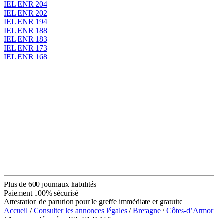
IEL ENR 204
IEL ENR 202
IEL ENR 194
IEL ENR 188
IEL ENR 183
IEL ENR 173
IEL ENR 168
Plus de 600 journaux habilités
Paiement 100% sécurisé
Attestation de parution pour le greffe immédiate et gratuite
Accueil
/
Consulter les annonces légales
/
Bretagne
/
Côtes-d’Armor