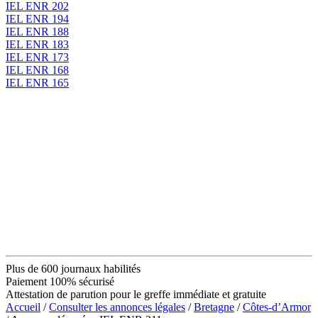
IEL ENR 202
IEL ENR 194
IEL ENR 188
IEL ENR 183
IEL ENR 173
IEL ENR 168
IEL ENR 165
Plus de 600 journaux habilités
Paiement 100% sécurisé
Attestation de parution pour le greffe immédiate et gratuite
Accueil
/
Consulter les annonces légales
/
Bretagne
/
Côtes-d’Armor