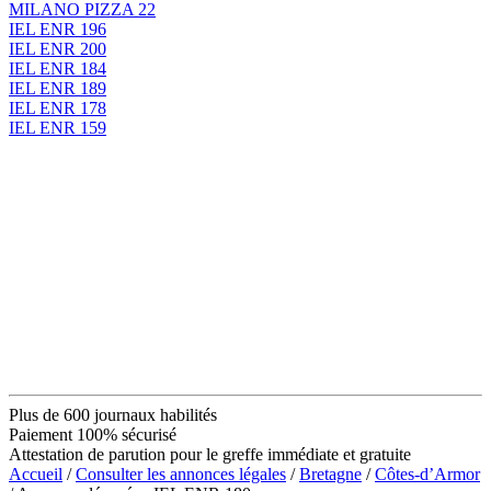
MILANO PIZZA 22
IEL ENR 196
IEL ENR 200
IEL ENR 184
IEL ENR 189
IEL ENR 178
IEL ENR 159
Plus de 600 journaux habilités
Paiement 100% sécurisé
Attestation de parution pour le greffe immédiate et gratuite
Accueil
/
Consulter les annonces légales
/
Bretagne
/
Côtes-d’Armor