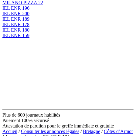
MILANO PIZZA 22
IEL ENR 196
IEL ENR 200
IEL ENR 189
IEL ENR 178
IEL ENR 180
IEL ENR 159
Plus de 600 journaux habilités
Paiement 100% sécurisé
Attestation de parution pour le greffe immédiate et gratuite
Accueil
/
Consulter les annonces légales
/
Bretagne
/
Côtes-d’Armor