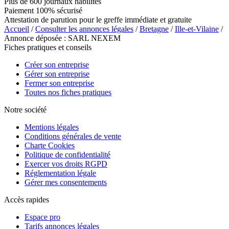
Plus de 600 journaux habilités
Paiement 100% sécurisé
Attestation de parution pour le greffe immédiate et gratuite
Accueil
/
Consulter les annonces légales
/
Bretagne
/
Ille-et-Vilaine
/
Annonce déposée : SARL NEXEM
Fiches pratiques et conseils
Créer son entreprise
Gérer son entreprise
Fermer son entreprise
Toutes nos fiches pratiques
Notre société
Mentions légales
Conditions générales de vente
Charte Cookies
Politique de confidentialité
Exercer vos droits RGPD
Réglementation légale
Gérer mes consentements
Accès rapides
Espace pro
Tarifs annonces légales