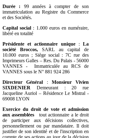
Durée
:
99 années à compter de son
immatriculation au Registre du Commerce
et des Sociétés.
Capital social
: 1.000 euros en numéraire,
libéré en totalité
Présidente et
actionnaire unique
:
La
société Broccos,
SARL au capital de
10.000 euros ; Siège social : 7C rue des
Imprimeurs Galles – Res. Du Palais - 56000
VANNES - Immatriculée au RCS de
VANNES sous le N° 881 924 286
Directeur Général
:
Monsieur Vivien
SIXDENIER
Demeurant : 20 rue
Jacqueline Auriol – Résidence Le Mistral -
69008 LYON
Exercice du droit de vote et
admission
aux assemblées
tout actionnaire a le droit
de participer aux décisions collectives,
personnellement ou par mandataire. Il doit
justifier de son identité et de l'inscription en
compte de ses actions au jour de la décision