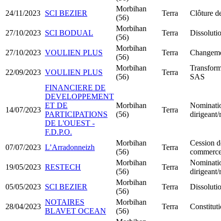
Morbihan
24/11/2023
SCI BEZIER
Terra
Clôture de
(56)
Morbihan
27/10/2023
SCI BODUAL
Terra
Dissolutio
(56)
Morbihan
27/10/2023
VOULIEN PLUS
Terra
Changemen
(56)
Morbihan
Transfor
22/09/2023
VOULIEN PLUS
Terra
(56)
SAS
FINANCIERE DE
DEVELOPPEMENT
ET DE
Morbihan
Nominati
14/07/2023
Terra
PARTICIPATIONS
(56)
dirigeant
DE L'OUEST -
F.D.P.O.
Morbihan
Cession d
07/07/2023
L’Arradonneizh
Terra
(56)
commerc
Morbihan
Nominati
19/05/2023
RESTECH
Terra
(56)
dirigeant
Morbihan
05/05/2023
SCI BEZIER
Terra
Dissolutio
(56)
NOTAIRES
Morbihan
28/04/2023
Terra
Constitu
BLAVET OCEAN
(56)