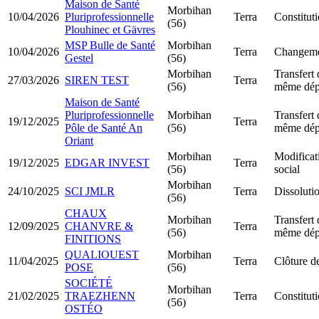
Maison de Santé
Morbihan
10/04/2026
Pluriprofessionnelle
Terra
Constituti
(56)
Plouhinec et Gävres
MSP Bulle de Santé
Morbihan
10/04/2026
Terra
Changemen
Gestel
(56)
Morbihan
Transfert 
27/03/2026
SIREN TEST
Terra
(56)
même dép
Maison de Santé
Pluriprofessionnelle
Morbihan
Transfert 
19/12/2025
Terra
Pôle de Santé An
(56)
même dép
Oriant
Morbihan
Modificat
19/12/2025
EDGAR INVEST
Terra
(56)
social
Morbihan
24/10/2025
SCI JMLR
Terra
Dissolutio
(56)
CHAUX
Morbihan
Transfert 
12/09/2025
CHANVRE &
Terra
(56)
même dép
FINITIONS
QUALIOUEST
Morbihan
11/04/2025
Terra
Clôture de
POSE
(56)
SOCIÉTÉ
Morbihan
21/02/2025
TRAEZHENN
Terra
Constitut
(56)
OSTÉO