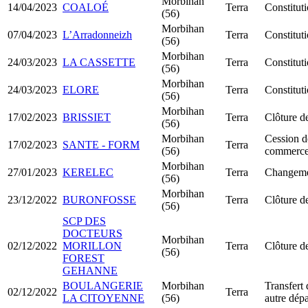
Morbihan
14/04/2023
COALOÉ
Terra
Constitu
(56)
Morbihan
07/04/2023
L’Arradonneizh
Terra
Constitu
(56)
Morbihan
24/03/2023
LA CASSETTE
Terra
Constitut
(56)
Morbihan
24/03/2023
ELORE
Terra
Constitu
(56)
Morbihan
17/02/2023
BRISSIET
Terra
Clôture de
(56)
Morbihan
Cession d
17/02/2023
SANTE - FORM
Terra
(56)
commerc
Morbihan
27/01/2023
KERELEC
Terra
Changemen
(56)
Morbihan
23/12/2022
BURONFOSSE
Terra
Clôture de
(56)
SCP DES
DOCTEURS
Morbihan
02/12/2022
MORILLON
Terra
Clôture de
(56)
FOREST
GEHANNE
BOULANGERIE
Morbihan
Transfert 
02/12/2022
Terra
LA CITOYENNE
(56)
autre dép