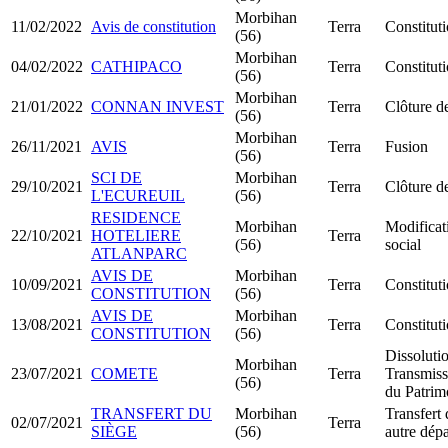
Morbihan
11/02/2022
Avis de constitution
Terra
Constitu
(56)
Morbihan
04/02/2022
CATHIPACO
Terra
Constitut
(56)
Morbihan
21/01/2022
CONNAN INVEST
Terra
Clôture de
(56)
Morbihan
26/11/2021
AVIS
Terra
Fusion
(56)
SCI DE
Morbihan
29/10/2021
Terra
Clôture de
L'ECUREUIL
(56)
RESIDENCE
Morbihan
Modificat
22/10/2021
HOTELIERE
Terra
(56)
social
ATLANPARC
AVIS DE
Morbihan
10/09/2021
Terra
Constitu
CONSTITUTION
(56)
AVIS DE
Morbihan
13/08/2021
Terra
Constitu
CONSTITUTION
(56)
Dissoluti
Morbihan
23/07/2021
COMETE
Terra
Transmiss
(56)
du Patrim
TRANSFERT DU
Morbihan
Transfert 
02/07/2021
Terra
SIÈGE
(56)
autre dép