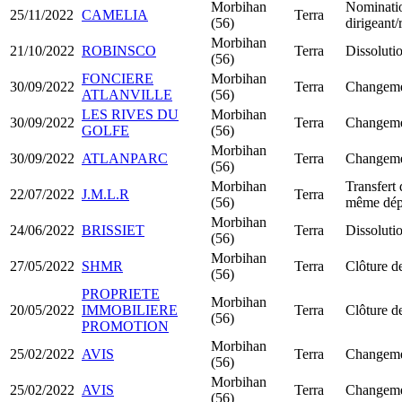
Morbihan
Nominati
25/11/2022
CAMELIA
Terra
(56)
dirigeant
Morbihan
21/10/2022
ROBINSCO
Terra
Dissolutio
(56)
FONCIERE
Morbihan
30/09/2022
Terra
Changemen
ATLANVILLE
(56)
LES RIVES DU
Morbihan
30/09/2022
Terra
Changemen
GOLFE
(56)
Morbihan
30/09/2022
ATLANPARC
Terra
Changemen
(56)
Morbihan
Transfert 
22/07/2022
J.M.L.R
Terra
(56)
même dép
Morbihan
24/06/2022
BRISSIET
Terra
Dissolutio
(56)
Morbihan
27/05/2022
SHMR
Terra
Clôture de
(56)
PROPRIETE
Morbihan
20/05/2022
IMMOBILIERE
Terra
Clôture de
(56)
PROMOTION
Morbihan
25/02/2022
AVIS
Terra
Changemen
(56)
Morbihan
25/02/2022
AVIS
Terra
Changemen
(56)