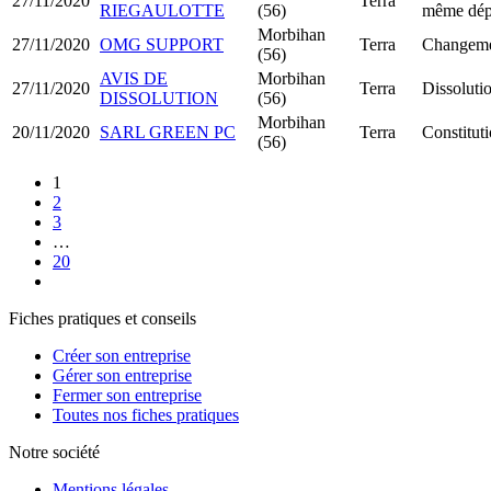
27/11/2020
Terra
RIEGAULOTTE
(56)
même dép
Morbihan
27/11/2020
OMG SUPPORT
Terra
Changemen
(56)
AVIS DE
Morbihan
27/11/2020
Terra
Dissolutio
DISSOLUTION
(56)
Morbihan
20/11/2020
SARL GREEN PC
Terra
Constitu
(56)
1
2
3
…
20
Fiches pratiques et conseils
Créer son entreprise
Gérer son entreprise
Fermer son entreprise
Toutes nos fiches pratiques
Notre société
Mentions légales