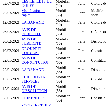
LES REFLETS DU
Morbihan
02/07/2021
Terra
Clôture de
GOLFE
(56)
Modification du
Morbihan
Modificat
26/03/2021
Terra
capital
(56)
social
Morbihan
12/03/2021
LA BANANE
Terra
Clôture de
(56)
AVIS DE
Morbihan
26/02/2021
Terra
Clôture de
PUBLICITÉ
(56)
AVIS DE
Morbihan
26/02/2021
Terra
Dissolutio
PUBLICITÉ
(56)
GROUPE PI
Morbihan
19/02/2021
Terra
Constitut
CONCEPT
(56)
AVIS DE
Morbihan
22/01/2021
Terra
Constitu
CONSTITUTION
(56)
Morbihan
22/01/2021
LA BANANE
Terra
Dissolutio
(56)
EURL BOYER
Morbihan
15/01/2021
Terra
Constitu
SERVICES
(56)
AVIS DE
Morbihan
15/01/2021
Terra
Dissolutio
DISSOLUTION
(56)
Morbihan
08/01/2021
CHIKENITOS
Terra
Constitu
(56)
SOCIETE CIVILE