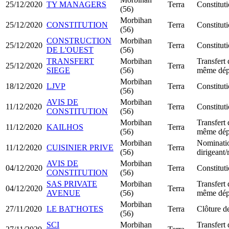
25/12/2020
TY MANAGERS
Terra
Constitu
(56)
Morbihan
25/12/2020
CONSTITUTION
Terra
Constitu
(56)
CONSTRUCTION
Morbihan
25/12/2020
Terra
Constitu
DE L'OUEST
(56)
TRANSFERT
Morbihan
Transfert 
25/12/2020
Terra
SIEGE
(56)
même dép
Morbihan
18/12/2020
LJVP
Terra
Constitut
(56)
AVIS DE
Morbihan
11/12/2020
Terra
Constitut
CONSTITUTION
(56)
Morbihan
Transfert 
11/12/2020
KAILHOS
Terra
(56)
même dép
Morbihan
Nominati
11/12/2020
CUISINIER PRIVE
Terra
(56)
dirigeant
AVIS DE
Morbihan
04/12/2020
Terra
Constitut
CONSTITUTION
(56)
SAS PRIVATE
Morbihan
Transfert 
04/12/2020
Terra
AVENUE
(56)
même dép
Morbihan
27/11/2020
LE BAT'HOTES
Terra
Clôture de
(56)
SCI
Morbihan
Transfert 