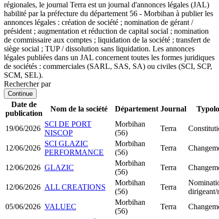
régionales, le journal Terra est un journal d'annonces légales (JAL)
habilité par la préfecture du département 56 - Morbihan à publier les
annonces légales : création de société ; nomination de gérant /
président ; augmentation et réduction de capital social ; nomination
de commissaire aux comptes ; liquidation de la société ; transfert de
siège social ; TUP / dissolution sans liquidation. Les annonces
légales publiées dans un JAL concernent toutes les formes juridiques
de sociétés : commerciales (SARL, SAS, SA) ou civiles (SCI, SCP,
SCM, SEL).
Rechercher par
Continue
Date de
Nom de la société
Département
Journal
Typolo
publication
SCI DE PORT
Morbihan
19/06/2026
Terra
Constitut
NISCOP
(56)
SCI GLAZIC
Morbihan
12/06/2026
Terra
Changemen
PERFORMANCE
(56)
Morbihan
12/06/2026
GLAZIC
Terra
Changemen
(56)
Morbihan
Nominati
12/06/2026
ALL CREATIONS
Terra
(56)
dirigeant
Morbihan
05/06/2026
VALUEC
Terra
Changemen
(56)