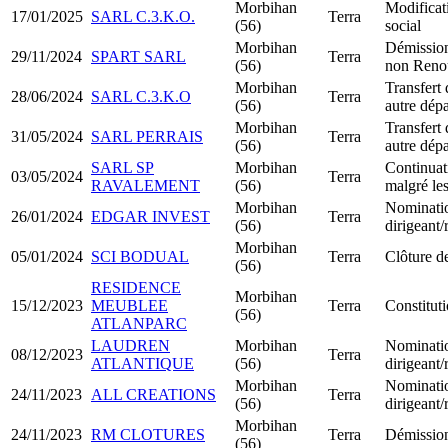
Morbihan
Modificat
17/01/2025
SARL C.3.K.O.
Terra
(56)
social
Morbihan
Démission
29/11/2024
SPART SARL
Terra
(56)
non Reno
Morbihan
Transfert 
28/06/2024
SARL C.3.K.O
Terra
(56)
autre dép
Morbihan
Transfert 
31/05/2024
SARL PERRAIS
Terra
(56)
autre dép
SARL SP
Morbihan
Continuati
03/05/2024
Terra
RAVALEMENT
(56)
malgré les
Morbihan
Nominati
26/01/2024
EDGAR INVEST
Terra
(56)
dirigeant
Morbihan
05/01/2024
SCI BODUAL
Terra
Clôture de
(56)
RESIDENCE
Morbihan
15/12/2023
MEUBLEE
Terra
Constitu
(56)
ATLANPARC
LAUDREN
Morbihan
Nominati
08/12/2023
Terra
ATLANTIQUE
(56)
dirigeant
Morbihan
Nominati
24/11/2023
ALL CREATIONS
Terra
(56)
dirigeant
Morbihan
24/11/2023
RM CLOTURES
Terra
Démissio
(56)