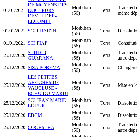
DE MOYENS DES
Morbihan
Transfert 
01/01/2021
DOCTEURS
Terra
(56)
même dép
DEVULDER-
LECOMTE
Morbihan
01/01/2021
SCI PHAR'IN
Terra
Dissolutio
(56)
Morbihan
01/01/2021
SCI FIAP
Terra
Constitut
(56)
STUDIO
Morbihan
Transfert 
25/12/2020
Terra
GUARANA
(56)
autre dép
Morbihan
25/12/2020
SISA POREMA
Terra
Changemen
(56)
LES PETITES
AFFICHES DE
Morbihan
25/12/2020
Terra
Mise en l
VAUCLUSE -
(56)
ECHO DU MARDI
SCI JEAN MARIE
Morbihan
25/12/2020
Terra
Dissolutio
LE FUR
(56)
Morbihan
25/12/2020
EBCM
Terra
Dissolutio
(56)
Morbihan
Transfert 
25/12/2020
COGESTRA
Terra
(56)
autre dép
Morbihan