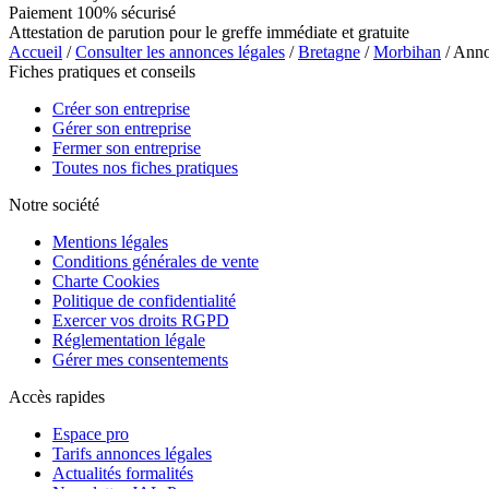
Paiement 100% sécurisé
Attestation de parution pour le greffe immédiate et gratuite
Accueil
/
Consulter les annonces légales
/
Bretagne
/
Morbihan
/ Ann
Fiches pratiques et conseils
Créer son entreprise
Gérer son entreprise
Fermer son entreprise
Toutes nos fiches pratiques
Notre société
Mentions légales
Conditions générales de vente
Charte Cookies
Politique de confidentialité
Exercer vos droits RGPD
Réglementation légale
Gérer mes consentements
Accès rapides
Espace pro
Tarifs annonces légales
Actualités formalités