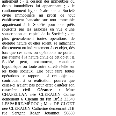
autrement ; - la cession des immeubles ou
droits immobiliers lui appartenant ; - le
cautionnement hypothécaire de la Société
civile Immobilière au profit de tout
établissement bancaire sur tout immeuble
appartenant à la Société pour tous prêts
souscrits par les associés en vue d’une
souscription au capital de la Société ; - et,
plus généralement toutes opérations, de
quelque nature qu'elles soient, se rattachant
directement ou indirectement à cet objet, dès
lors que ces actes ou opérations ne portent
pas atteinte à la nature civile de cet objet ; la
Société peut, notamment, constituer
hypothèque ou toute autre sûreté réelle sur
les biens sociaux. Elle peut faire toutes
opérations se rapportant à cet objet ou
contribuant à sa réalisation, pourvu que
celles-ci n'aient pas pour effet d'altérer son
caractère civil.
Gérance :
Mme
CHAPELLAN née CLERADIN Corine
demeurant 6 Chemin du Pin Brûlé 33340
LESPARRE-MÉDOC ; Mme DE CLOET
née CLERADIN Catherine demeurant 21B
rue Sergent Roger Jouannot 56880