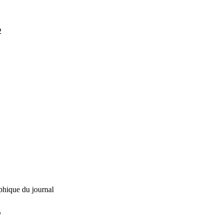
2
phique du journal
L