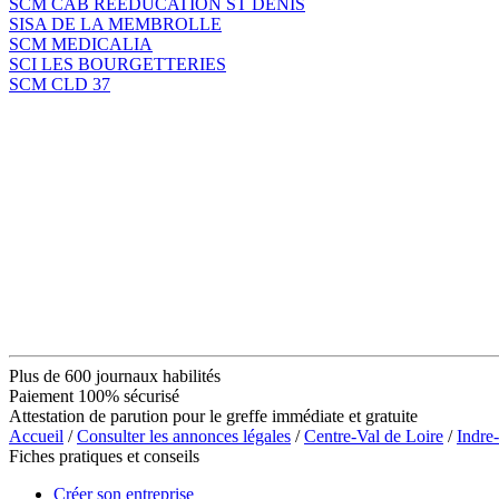
SCM CAB REEDUCATION ST DENIS
SISA DE LA MEMBROLLE
SCM MEDICALIA
SCI LES BOURGETTERIES
SCM CLD 37
Plus de 600 journaux habilités
Paiement 100% sécurisé
Attestation de parution pour le greffe immédiate et gratuite
Accueil
/
Consulter les annonces légales
/
Centre-Val de Loire
/
Indre-
Fiches pratiques et conseils
Créer son entreprise