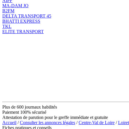
AIPF
MA-DAM JO
B2FM
DELTA TRANSPORT 45
BHATTI EXPRESS
TKL
ELITE TRANSPORT
Plus de 600 journaux habilités
Paiement 100% sécurisé
Attestation de parution pour le greffe immédiate et gratuite
Accueil
/
Consulter les annonces légales
/
Centre-Val de Loire
/
Loiret
Fiches pratiques et conseils