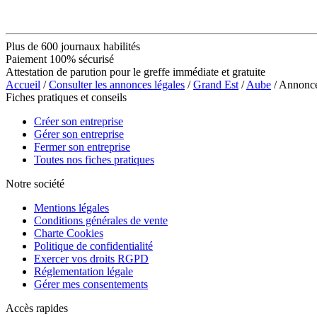
Plus de 600 journaux habilités
Paiement 100% sécurisé
Attestation de parution pour le greffe immédiate et gratuite
Accueil
/
Consulter les annonces légales
/
Grand Est
/
Aube
/ Annon
Fiches pratiques et conseils
Créer son entreprise
Gérer son entreprise
Fermer son entreprise
Toutes nos fiches pratiques
Notre société
Mentions légales
Conditions générales de vente
Charte Cookies
Politique de confidentialité
Exercer vos droits RGPD
Réglementation légale
Gérer mes consentements
Accès rapides