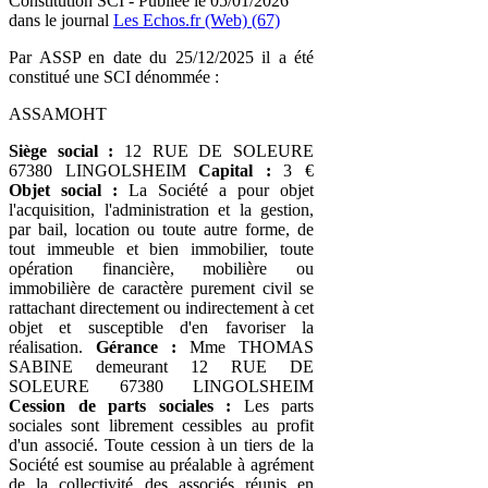
Constitution SCI - Publiée le 05/01/2026
dans le journal
Les Echos.fr (Web) (67)
Par ASSP en date du 25/12/2025 il a été
constitué une SCI dénommée :
ASSAMOHT
Siège social :
12 RUE DE SOLEURE
67380 LINGOLSHEIM
Capital :
3 €
Objet social :
La Société a pour objet
l'acquisition, l'administration et la gestion,
par bail, location ou toute autre forme, de
tout immeuble et bien immobilier, toute
opération financière, mobilière ou
immobilière de caractère purement civil se
rattachant directement ou indirectement à cet
objet et susceptible d'en favoriser la
réalisation.
Gérance :
Mme THOMAS
SABINE demeurant 12 RUE DE
SOLEURE 67380 LINGOLSHEIM
Cession de parts sociales :
Les parts
sociales sont librement cessibles au profit
d'un associé. Toute cession à un tiers de la
Société est soumise au préalable à agrément
de la collectivité des associés réunis en