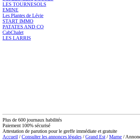
LES TOURNESOLS
EMINE
Les Plantes de Lévie
START IMMO
PATATES AND CO
CabChalet
LES LARRIS
Plus de 600 journaux habilités
Paiement 100% sécurisé
Attestation de parution pour le greffe immédiate et gratuite
Accueil
/
Consulter les annonces légales
/
Grand Est
/
Marne
/ Annon