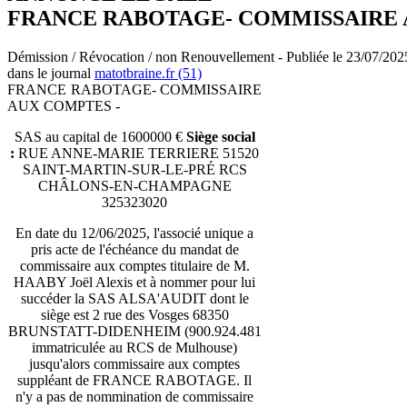
FRANCE RABOTAGE- COMMISSAIRE 
Démission / Révocation / non Renouvellement - Publiée le 23/07/202
dans le journal
matotbraine.fr (51)
FRANCE RABOTAGE- COMMISSAIRE
AUX COMPTES -
SAS au capital de 1600000 €
Siège social
:
RUE ANNE-MARIE TERRIERE 51520
SAINT-MARTIN-SUR-LE-PRÉ RCS
CHÂLONS-EN-CHAMPAGNE
325323020
En date du 12/06/2025, l'associé unique a
pris acte de l'échéance du mandat de
commissaire aux comptes titulaire de M.
HAABY Joël Alexis et à nommer pour lui
succéder la SAS ALSA'AUDIT dont le
siège est 2 rue des Vosges 68350
BRUNSTATT-DIDENHEIM (900.924.481
immatriculée au RCS de Mulhouse)
jusqu'alors commissaire aux comptes
suppléant de FRANCE RABOTAGE. Il
n'y a pas de nommination de commissaire