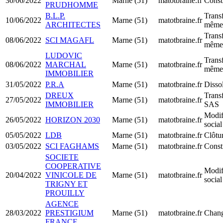
30/06/2022
Marne (51)
matotbraine.fr
Const
PRUDHOMME
B.L.P.
Transf
10/06/2022
Marne (51)
matotbraine.fr
ARCHITECTES
même 
Transf
08/06/2022
SCI MAGAFL
Marne (51)
matotbraine.fr
même 
LUDOVIC
Transf
08/06/2022
MARCHAL
Marne (51)
matotbraine.fr
même 
IMMOBILIER
31/05/2022
P.R.A
Marne (51)
matotbraine.fr
Dissol
DREUX
Trans
27/05/2022
Marne (51)
matotbraine.fr
IMMOBILIER
SAS
Modif
26/05/2022
HORIZON 2030
Marne (51)
matotbraine.fr
social
05/05/2022
LDB
Marne (51)
matotbraine.fr
Clôtur
03/05/2022
SCI FAGHAMS
Marne (51)
matotbraine.fr
Const
SOCIETE
COOPERATIVE
Modif
20/04/2022
VINICOLE DE
Marne (51)
matotbraine.fr
social
TRIGNY ET
PROUILLY
AGENCE
28/03/2022
PRESTIGIUM
Marne (51)
matotbraine.fr
Chang
FRANCE