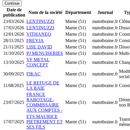
Continue
Date de
Nom de la société
Département
Journal
Ty
publication
23/03/2026
LENTINUZZI
Marne (51)
matotbraine.fr
Clôtur
17/03/2026
LENTINUZZI
Marne (51)
matotbraine.fr
Dissol
12/01/2026
VITHANEO
Marne (51)
matotbraine.fr
Const
28/11/2025
FREYJA
Marne (51)
matotbraine.fr
Const
21/11/2025
LISE DAVID
Marne (51)
matotbraine.fr
Dissol
31/10/2025
PJ MENUISERIES
Marne (51)
matotbraine.fr
Multi
VF METAL
13/10/2025
Marne (51)
matotbraine.fr
Chang
CONCEPT
Modif
30/09/2025
FIKAC
Marne (51)
matotbraine.fr
social
LE REFUGE DE
11/08/2025
Marne (51)
matotbraine.fr
Const
LA BAIE
FRANCE
RABOTAGE-
Démis
23/07/2025
Marne (51)
matotbraine.fr
COMMISSAIRE
non R
AUX COMPTES -
ETS MAURICE
Transf
17/07/2025
PIETREMENT ET
Marne (51)
matotbraine.fr
même 
SES FILS