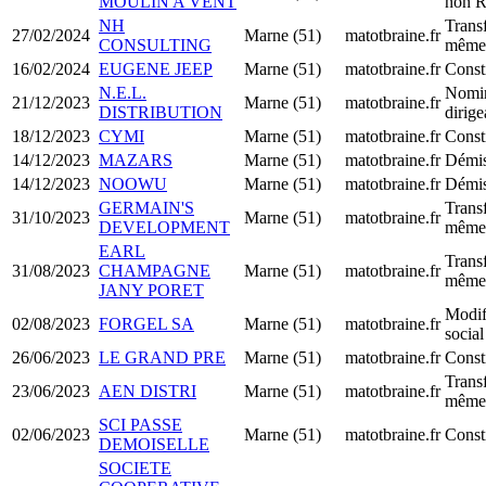
MOULIN A VENT
non R
NH
Transf
27/02/2024
Marne (51)
matotbraine.fr
CONSULTING
même 
16/02/2024
EUGENE JEEP
Marne (51)
matotbraine.fr
Const
N.E.L.
Nomin
21/12/2023
Marne (51)
matotbraine.fr
DISTRIBUTION
dirig
18/12/2023
CYMI
Marne (51)
matotbraine.fr
Const
14/12/2023
MAZARS
Marne (51)
matotbraine.fr
Démis
14/12/2023
NOOWU
Marne (51)
matotbraine.fr
Démis
GERMAIN'S
Transf
31/10/2023
Marne (51)
matotbraine.fr
DEVELOPMENT
même 
EARL
Transf
31/08/2023
CHAMPAGNE
Marne (51)
matotbraine.fr
même 
JANY PORET
Modif
02/08/2023
FORGEL SA
Marne (51)
matotbraine.fr
social
26/06/2023
LE GRAND PRE
Marne (51)
matotbraine.fr
Const
Transf
23/06/2023
AEN DISTRI
Marne (51)
matotbraine.fr
même 
SCI PASSE
02/06/2023
Marne (51)
matotbraine.fr
Const
DEMOISELLE
SOCIETE