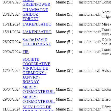
03/01/2025
Marne (51)
matotbraine.fr
Const
GREENPOWER
CHAMPAGNE
Nomin
23/12/2024
GAIDOZ
Marne (51)
matotbraine.fr
dirig
FORGET
15/11/2024
L'AKENISATHO
Marne (51)
matotbraine.fr
Mise 
Transf
15/11/2024
L'AKENISATHO
Marne (51)
matotbraine.fr
autre
Société DAVID
Démis
26/07/2024
Marne (51)
matotbraine.fr
DEL'HOZANNE
non R
Transf
29/04/2024
FIR
Marne (51)
matotbraine.fr
autre
SOCIETE
COOPERATIVE
VINICOLE DE
17/04/2024
Marne (51)
matotbraine.fr
Avis 
GERMIGNY -
JANVRY -
ROSNAY
MERFY
05/04/2024
Marne (51)
matotbraine.fr
Clôtur
CORMONTREUIL
MERFY
29/03/2024
Marne (51)
matotbraine.fr
Dissol
CORMONTREUIL
SCEV LOGE DE
Démis
11/03/2024
Marne (51)
matotbraine.fr