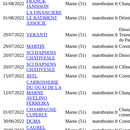
FRANCK
01/08/2022
Marne (51)
matotbraine.fr
Chang
JANISSON
LA FINANCIERE
01/08/2022
LE BATIMENT
Marne (51)
matotbraine.fr
Démis
ASSOCIE
Disso
29/07/2022
VERANTI
Marne (51)
matotbraine.fr
Trans
du Pa
29/07/2022
MARTIN
Marne (51)
matotbraine.fr
Const
SCI DAPSENS
20/07/2022
Marne (51)
matotbraine.fr
Dissol
CHATIVESLE
SCI DAPSENS
20/07/2022
Marne (51)
matotbraine.fr
Clôtur
CHATIVESLE
15/07/2022
JHTL
Marne (51)
matotbraine.fr
Const
CARROSSERIE
DU QUAI DE LA
12/07/2022
MARNE
Marne (51)
matotbraine.fr
Chang
AVELINO
FERREIRA
CHAMPAGNE
Chan
01/07/2022
Marne (51)
matotbraine.fr
CUPERLY
commi
30/06/2022
DCMA
Marne (51)
matotbraine.fr
Consti
CAUREL