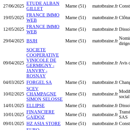
ETUDE ALBAN
27/06/2025
Marne (51)
matotbraine.fr
Const
GILLET
FRANCE IMMO
19/05/2025
Marne (51)
matotbraine.fr
Clôtur
WEB
FRANCE IMMO
12/05/2025
Marne (51)
matotbraine.fr
Dissol
WEB
Nomin
29/04/2025
BSJH
Marne (51)
matotbraine.fr
dirig
SOCIETE
COOPERATIVE
VINICOLE DE
09/04/2025
Marne (51)
matotbraine.fr
Avis 
GERMIGNY -
JANVRY -
ROSNAY
04/03/2025
FORGEL SA
Marne (51)
matotbraine.fr
Chang
SCEV
Modif
10/02/2025
CHAMPAGNE
Marne (51)
matotbraine.fr
social
SIMON SELOSSE
14/01/2025
ELLIPSE
Marne (51)
matotbraine.fr
Dissol
FINANCIERE
Trans
10/01/2025
Marne (51)
matotbraine.fr
GAIDOZ
SAS
09/01/2025
HZ ASIA STORE
Marne (51)
matotbraine.fr
Const
EURO