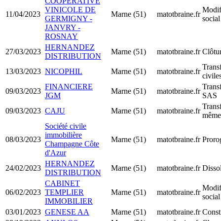
COOPERATIVE
VINICOLE DE
Modif
11/04/2023
Marne (51)
matotbraine.fr
GERMIGNY -
social
JANVRY -
ROSNAY
HERNANDEZ
27/03/2023
Marne (51)
matotbraine.fr
Clôtur
DISTRIBUTION
Trans
13/03/2023
NICOPHIL
Marne (51)
matotbraine.fr
civile
FINANCIERE
Trans
09/03/2023
Marne (51)
matotbraine.fr
JGM
SAS
Transf
09/03/2023
CAJU
Marne (51)
matotbraine.fr
même 
Société civile
immobilière
08/03/2023
Marne (51)
matotbraine.fr
Proro
Champagne Côte
d'Azur
HERNANDEZ
24/02/2023
Marne (51)
matotbraine.fr
Dissol
DISTRIBUTION
CABINET
Modif
06/02/2023
TEMPLIER
Marne (51)
matotbraine.fr
social
IMMOBILIER
03/01/2023
GENESE AA
Marne (51)
matotbraine.fr
Const