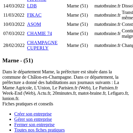
14/03/2022
LDB
Marne (51)
matotbraine.fr
Dissol
Transf
11/03/2022
FIKAC
Marne (51)
matotbraine.fr
même 
10/03/2022
ASOM
Marne (51)
matotbraine.fr
Const
Contin
07/03/2022
CHAMIE 74
Marne (51)
matotbraine.fr
malgré
CHAMPAGNE
28/02/2022
Marne (51)
matotbraine.fr
Chang
CUPERLY
Marne - (51)
Dans le département Marne, la préfecture est située dans la
commune de Châlon-en-Champagne. Dans ce département, la
préfecture a donné des habilitations aux journaux suivants : La
Marne Agricole, L'Union, Le Parisien.fr (Web), Le Parisien.fr
Week-End (Web), Actu.fr, 20minutes.fr, matot-braine.fr, Lefigaro.fr,
lunion.fr.
Fiches pratiques et conseils
Créer son entreprise
Gérer son entreprise
Fermer son entreprise
Toutes nos fiches pratiques