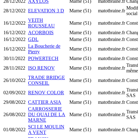
28/12/2022
AXYLOS
Marne (51)
matotbraine.fr
Chang
Modif
28/12/2022
ELEVATION 3 D
Marne (51)
matotbraine.fr
social
VEITH
16/12/2022
Marne (51)
matotbraine.fr
Const
ROUSSEAU
16/12/2022
ACORBOIS
Marne (51)
matotbraine.fr
Chang
16/12/2022
GDL
Marne (51)
matotbraine.fr
Const
La Boucherie de
16/12/2022
Marne (51)
matotbraine.fr
Const
Pierry
30/11/2022
POWERTECH
Marne (51)
matotbraine.fr
Const
Transf
28/11/2022
ISO RENOV
Marne (51)
matotbraine.fr
même 
TRADE BRIDGE
26/10/2022
Marne (51)
matotbraine.fr
Const
CONSEIL
Trans
02/09/2022
RENOV COLOR
Marne (51)
matotbraine.fr
SAS
29/08/2022
CATTIER ASIA
Marne (51)
matotbraine.fr
Const
CARROSSERIE
Trans
26/08/2022
DU QUAI DE LA
Marne (51)
matotbraine.fr
SAS
MARNE
SCI LE MOULIN
01/08/2022
Marne (51)
matotbraine.fr
Chang
A VENT