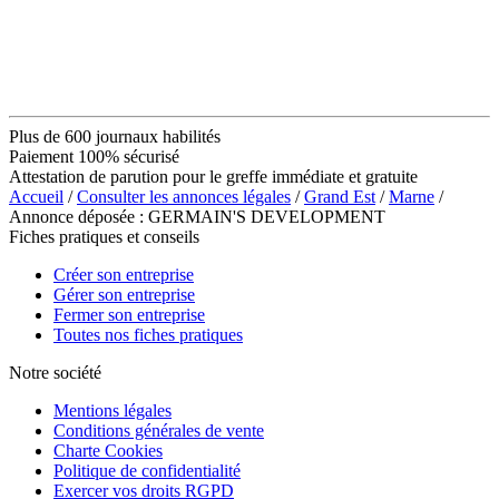
Plus de 600 journaux habilités
Paiement 100% sécurisé
Attestation de parution pour le greffe immédiate et gratuite
Accueil
/
Consulter les annonces légales
/
Grand Est
/
Marne
/
Annonce déposée : GERMAIN'S DEVELOPMENT
Fiches pratiques et conseils
Créer son entreprise
Gérer son entreprise
Fermer son entreprise
Toutes nos fiches pratiques
Notre société
Mentions légales
Conditions générales de vente
Charte Cookies
Politique de confidentialité
Exercer vos droits RGPD