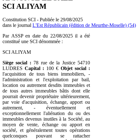
SCI ALIYAM
Constitution SCI - Publiée le 29/08/2025
dans le journal
L'Est Républicain (édition de Meurthe-Moselle) (54)
Par ASSP en date du 22/08/2025 il a été
constitué une SCI dénommée :
SCI ALIYAM
Siège social :
78 rue de la Justice 54710
LUDRES
Capital :
100 €
Objet social :
l'acquisition de tous biens immobiliers, -
l'administration et l'exploitation par bail,
location ou autrement desdits immeubles et
de tous autres immeubles bâtis dont elle
pourrait devenir propriétaire ultérieurement,
par voie d'acquisition, échange, apport ou
autrement, - éventuellement et
exceptionnellement l'aliénation du ou des
immeubles devenus inutiles à la Société, au
moyen de vente, échange ou apport en
société, et généralement toutes opérations
quelconques pouvant se rattacher