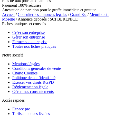
Plus de 600 journaux habilités
Paiement 100% sécurisé
Attestation de parution pour le greffe immédiate et gratuite
Accueil
/
Consulter les annonces légales
/
Grand Est
/
Meurthe-et-
Moselle
/ Annonce déposée : SCI BERENICE
Fiches pratiques et conseils
Créer son entreprise
Gérer son entreprise
Fermer son entreprise
Toutes nos fiches pratiques
Notre société
Mentions légales
Conditions générales de vente
Charte Cookies
Politique de confidentialité
Exercer vos droits RGPD
Réglementation légale
Gérer mes consentements
Accès rapides
Espace pro
Tarifs annonces légales