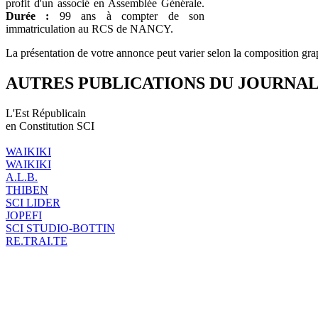
profit d'un associé en Assemblée Générale.
Durée :
99 ans à compter de son
immatriculation au RCS de NANCY.
La présentation de votre annonce peut varier selon la composition gra
AUTRES PUBLICATIONS DU JOURNA
L'Est Républicain
en Constitution SCI
WAIKIKI
WAIKIKI
A.L.B.
THIBEN
SCI LIDER
JOPEFI
SCI STUDIO-BOTTIN
RE.TRAI.TE