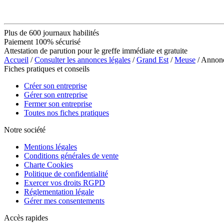
Plus de 600 journaux habilités
Paiement 100% sécurisé
Attestation de parution pour le greffe immédiate et gratuite
Accueil
/
Consulter les annonces légales
/
Grand Est
/
Meuse
/ Annon
Fiches pratiques et conseils
Créer son entreprise
Gérer son entreprise
Fermer son entreprise
Toutes nos fiches pratiques
Notre société
Mentions légales
Conditions générales de vente
Charte Cookies
Politique de confidentialité
Exercer vos droits RGPD
Réglementation légale
Gérer mes consentements
Accès rapides