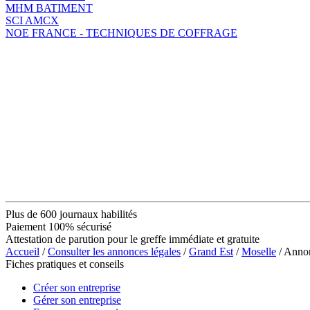
MHM BATIMENT
SCI AMCX
NOE FRANCE - TECHNIQUES DE COFFRAGE
Plus de 600 journaux habilités
Paiement 100% sécurisé
Attestation de parution pour le greffe immédiate et gratuite
Accueil
/
Consulter les annonces légales
/
Grand Est
/
Moselle
/ Anno
Fiches pratiques et conseils
Créer son entreprise
Gérer son entreprise