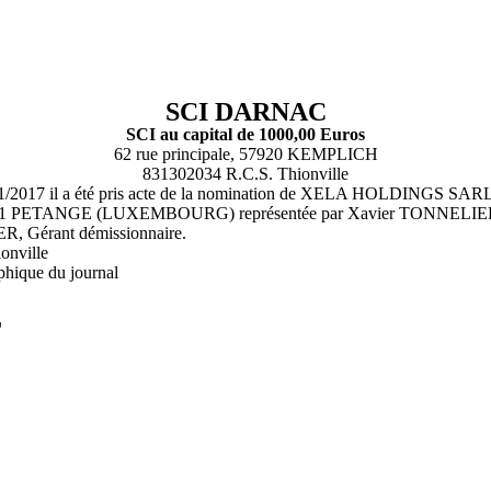
SCI DARNAC
SCI au capital de 1000,00 Euros
62 rue principale, 57920 KEMPLICH
831302034 R.C.S. Thionville
20/11/2017 il a été pris acte de la nomination de XELA HOLDINGS 
4751 PETANGE (LUXEMBOURG) représentée par Xavier TONNELIER en 
R, Gérant démissionnaire.
onville
phique du journal
L