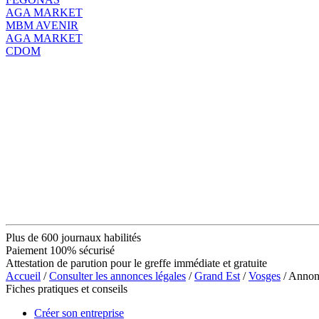
AGA MARKET
MBM AVENIR
AGA MARKET
CDOM
Plus de 600 journaux habilités
Paiement 100% sécurisé
Attestation de parution pour le greffe immédiate et gratuite
Accueil
/
Consulter les annonces légales
/
Grand Est
/
Vosges
/ Anno
Fiches pratiques et conseils
Créer son entreprise