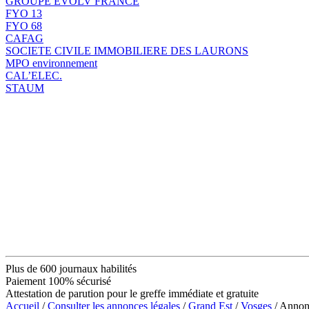
GROUPE EVOLV FRANCE
FYO 13
FYO 68
CAFAG
SOCIETE CIVILE IMMOBILIERE DES LAURONS
MPO environnement
CAL’ELEC.
STAUM
Plus de 600 journaux habilités
Paiement 100% sécurisé
Attestation de parution pour le greffe immédiate et gratuite
Accueil
/
Consulter les annonces légales
/
Grand Est
/
Vosges
/ Anno