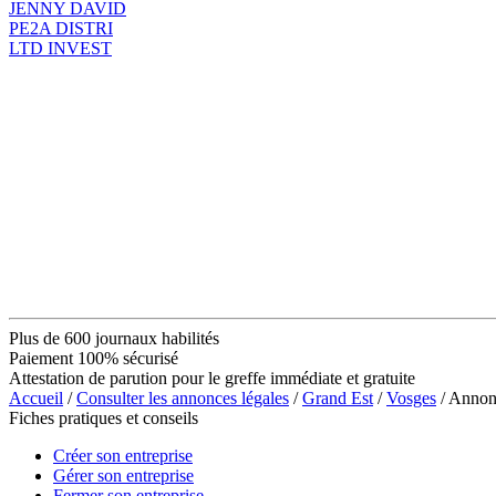
JENNY DAVID
PE2A DISTRI
LTD INVEST
Plus de 600 journaux habilités
Paiement 100% sécurisé
Attestation de parution pour le greffe immédiate et gratuite
Accueil
/
Consulter les annonces légales
/
Grand Est
/
Vosges
/ Anno
Fiches pratiques et conseils
Créer son entreprise
Gérer son entreprise
Fermer son entreprise