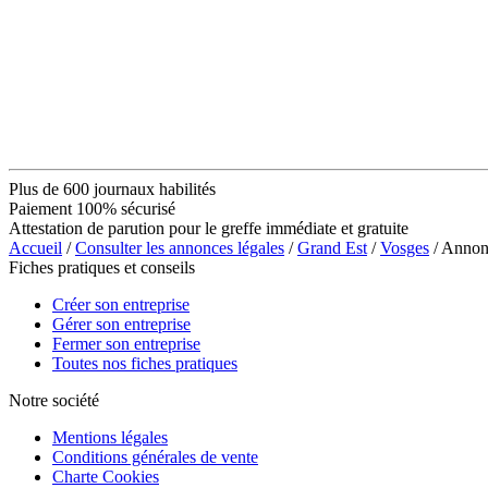
Plus de 600 journaux habilités
Paiement 100% sécurisé
Attestation de parution pour le greffe immédiate et gratuite
Accueil
/
Consulter les annonces légales
/
Grand Est
/
Vosges
/ Annon
Fiches pratiques et conseils
Créer son entreprise
Gérer son entreprise
Fermer son entreprise
Toutes nos fiches pratiques
Notre société
Mentions légales
Conditions générales de vente
Charte Cookies