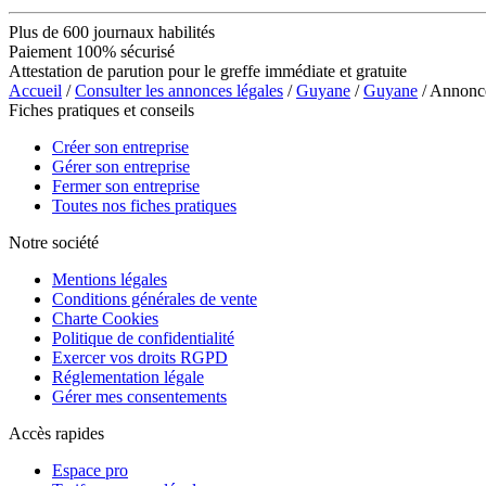
Plus de 600 journaux habilités
Paiement 100% sécurisé
Attestation de parution pour le greffe immédiate et gratuite
Accueil
/
Consulter les annonces légales
/
Guyane
/
Guyane
/ Annonc
Fiches pratiques et conseils
Créer son entreprise
Gérer son entreprise
Fermer son entreprise
Toutes nos fiches pratiques
Notre société
Mentions légales
Conditions générales de vente
Charte Cookies
Politique de confidentialité
Exercer vos droits RGPD
Réglementation légale
Gérer mes consentements
Accès rapides
Espace pro