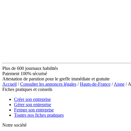
Plus de 600 journaux habilités
Paiement 100% sécurisé
Attestation de parution pour le greffe immédiate et gratuite
Accueil
/
Consulter les annonces légales
/
Hauts-de-France
/
Aisne
/ 
Fiches pratiques et conseils
Créer son entreprise
Gérer son entreprise
Fermer son entreprise
Toutes nos fiches pratiques
Notre société