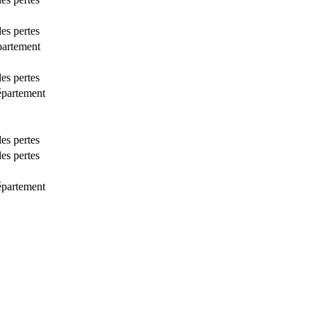
les pertes
épartement
les pertes
épartement
les pertes
les pertes
épartement