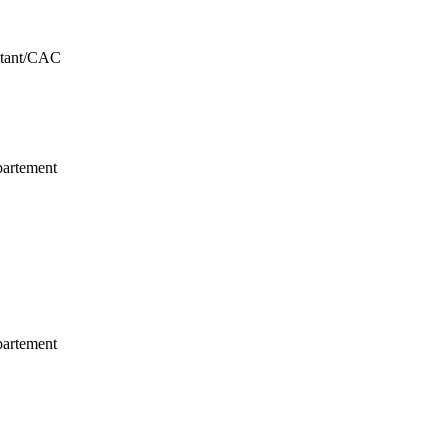
entant/CAC
épartement
épartement