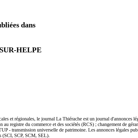
ubliées dans
ES-SUR-HELPE
ales et régionales, le journal La Thiérache est un journal d'annonces lég
ation au registre du commerce et des sociétés (RCS) ; changement de géran
 TUP - transmission universelle de patrimoine. Les annonces légales publ
les (SCI, SCP, SCM, SEL).