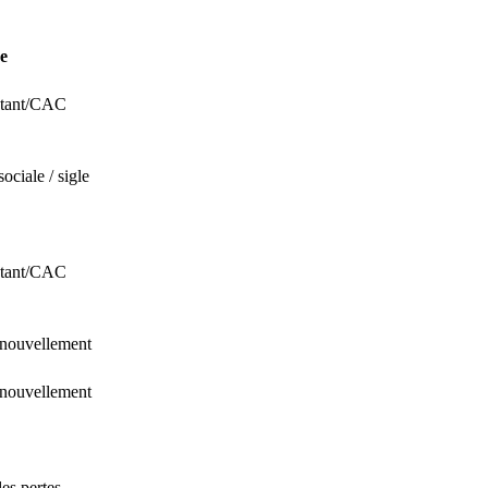
e
entant/CAC
ciale / sigle
entant/CAC
enouvellement
enouvellement
les pertes