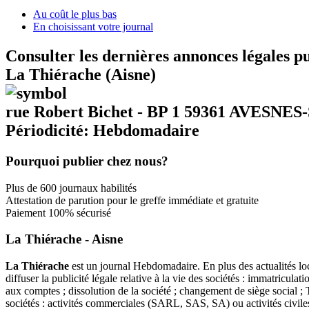
Au coût le plus bas
En choisissant votre journal
Consulter les dernières annonces légales p
La Thiérache (Aisne)
rue Robert Bichet - BP 1 59361 AVESN
Périodicité: Hebdomadaire
Pourquoi publier chez nous?
Plus de 600 journaux habilités
Attestation de parution pour le greffe immédiate et gratuite
Paiement 100% sécurisé
La Thiérache - Aisne
La Thiérache
est un journal Hebdomadaire. En plus des actualités loc
diffuser la publicité légale relative à la vie des sociétés : immatricul
aux comptes ; dissolution de la société ; changement de siège social ;
sociétés : activités commerciales (SARL, SAS, SA) ou activités civi