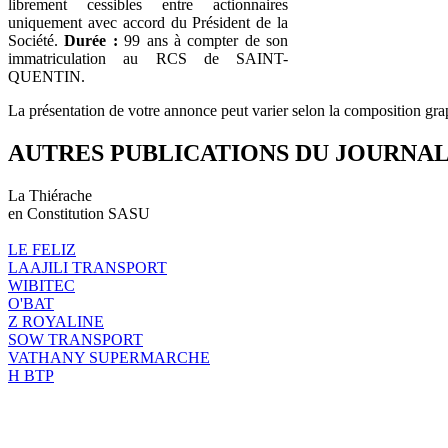
librement cessibles entre actionnaires
uniquement avec accord du Président de la
Société.
Durée :
99 ans à compter de son
immatriculation au RCS de SAINT-
QUENTIN.
La présentation de votre annonce peut varier selon la composition gra
AUTRES PUBLICATIONS DU JOURNA
La Thiérache
en Constitution SASU
LE FELIZ
LAAJILI TRANSPORT
WIBITEC
O'BAT
Z ROYALINE
SOW TRANSPORT
VATHANY SUPERMARCHE
H BTP